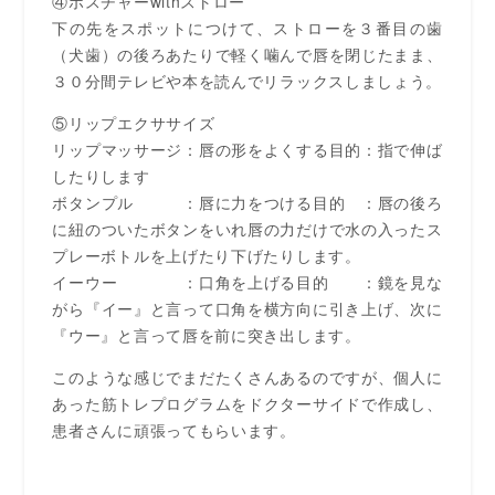
④ポスチャーwithストロー
下の先をスポットにつけて、ストローを３番目の歯
（犬歯）の後ろあたりで軽く噛んで唇を閉じたまま、
３０分間テレビや本を読んでリラックスしましょう。
⑤リップエクササイズ
リップマッサージ：唇の形をよくする目的：指で伸ば
したりします
ボタンプル ：唇に力をつける目的 ：唇の後ろ
に紐のついたボタンをいれ唇の力だけで水の入ったス
プレーボトルを上げたり下げたりします。
イーウー ：口角を上げる目的 ：鏡を見な
がら『イー』と言って口角を横方向に引き上げ、次に
『ウー』と言って唇を前に突き出します。
このような感じでまだたくさんあるのですが、個人に
あった筋トレプログラムをドクターサイドで作成し、
患者さんに頑張ってもらいます。