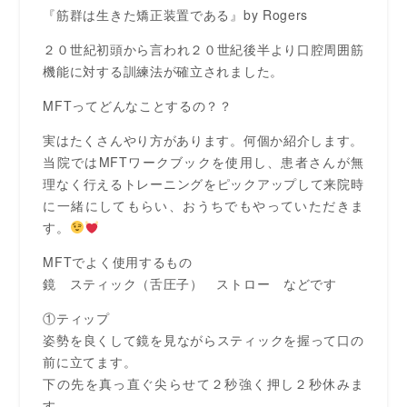
『筋群は生きた矯正装置である』by Rogers
２０世紀初頭から言われ２０世紀後半より口腔周囲筋
機能に対する訓練法が確立されました。
MFTってどんなことするの？？
実はたくさんやり方があります。何個か紹介します。
当院ではMFTワークブックを使用し、患者さんが無
理なく行えるトレーニングをピックアップして来院時
に一緒にしてもらい、おうちでもやっていただきま
す。
MFTでよく使用するもの
鏡 スティック（舌圧子） ストロー などです
①ティップ
姿勢を良くして鏡を見ながらスティックを握って口の
前に立てます。
下の先を真っ直ぐ尖らせて２秒強く押し２秒休みま
す。