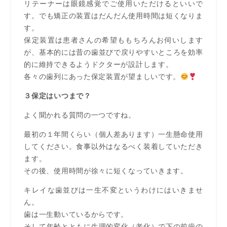
リテーナーは眼鏡感覚でご使用いただけるといいで
す。でも矯正の装置はだんだん使用時間は短くなりま
す。
保定装置は患者さんの希望ももちろんお伺いします
が、基本的には昔の歯並びで戻りやすいところを効率
的に維持できるようドクターが設計します。
各々の歯列にあった保定装置が望ましいです。
３保定はいつまで？
よく聞かれる質問の一つですね。
最初の１年間くらい（個人差あります）一生懸命使用
してください。食事以外はなるべく装着していただき
ます。
その後、使用時間が徐々に短くなっていきます。
キレイな歯並びは一生不変というわけにはいきませ
ん。
歯は一生動いているからです。
そして年齢とともに生理的変化（老化）で下の前歯の